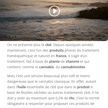
C’est quoi un CBD ?
On ne présente plus le
cbd
. Depuis quelques années
maintenant, c’est l’un des
produits
phares du traitement
homéopathique et naturel en
france.
Il s’agit d’un
traitement, fait à base de
plante
de
chanvre
et qui
contient, comme le
cannabis
,
du
cannabinoides
.
Mais c’est une version beaucoup plus soft et moins
dangereuse que le cannabis classique. En effet, autant
dans l’
huile
essentielle de cbd que dans le
produit
à
base de feuilles séchées ou autres traitements cbd, il ne
doit y avoir au maximum que 0,2% de
thc
. C’est la norme
obligatoire à respecter pour proposer ces produits de