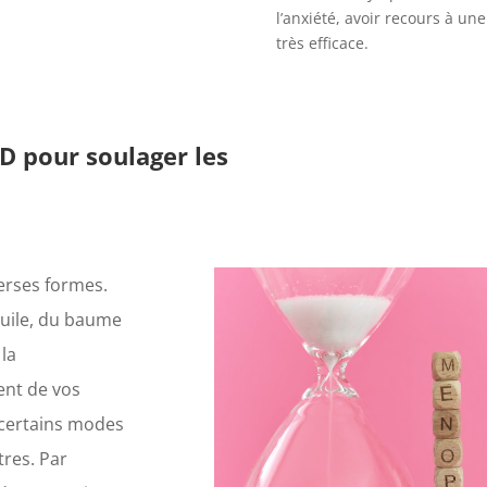
l’anxiété, avoir recours à un
très efficace.
pour soulager les
verses formes.
’huile, du baume
 la
nt de vos
 certains modes
tres. Par