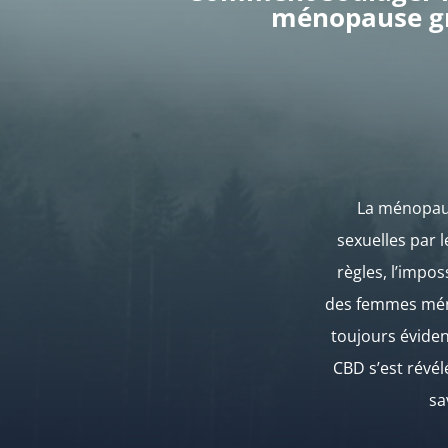
ménopause gr
La ménopaus
sexuelles par l
règles, l’impo
des femmes méno
toujours éviden
CBD s’est révél
sa