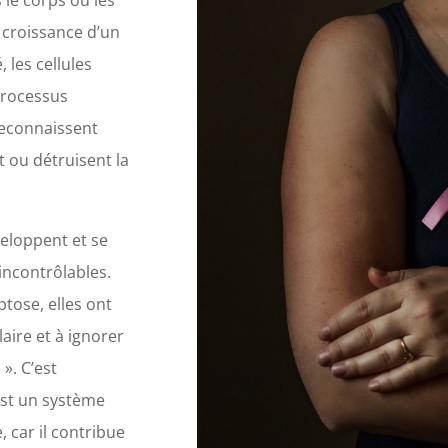
 le corps où les
a croissance d’un
les cellules
processus
reconnaissent
 ou détruisent la
veloppent et se
 incontrôlables.
tose, elles ont
laire et à ignorer
». C’est
st un système
car il contribue