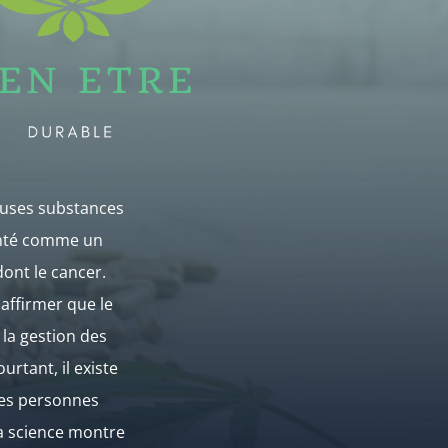
euses substances
senté comme un
ont le cancer.
 affirmer que le
la gestion des
rtant, il existe
 des personnes
 la science montre