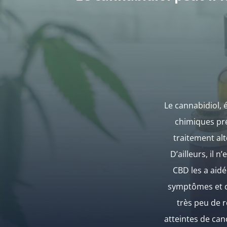
Le cannabidiol,
chimiques pré
traitement al
D’ailleurs, il 
CBD les a aid
symptômes et de
très peu de r
atteintes de canc