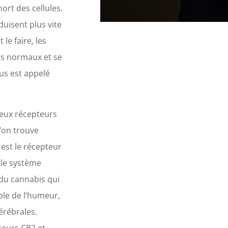
ort des cellules.
uisent plus vite
e faire, les
sus normaux et se
us est appelé
eux récepteurs
l’on trouve
 est le récepteur
 le système
 du cannabis qui
ble de l’humeur,
érébrales.